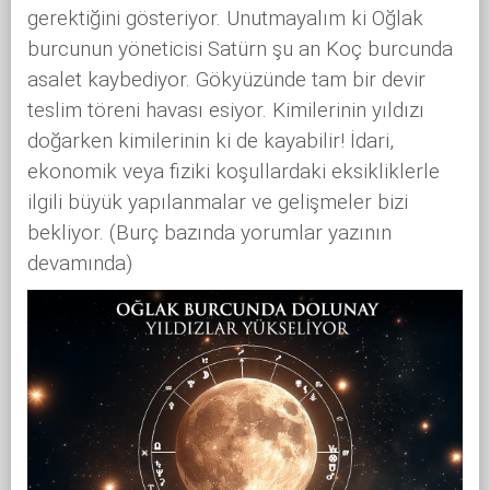
gerektiğini gösteriyor. Unutmayalım ki Oğlak
burcunun yöneticisi Satürn şu an Koç burcunda
asalet kaybediyor. Gökyüzünde tam bir devir
teslim töreni havası esiyor. Kimilerinin yıldızı
doğarken kimilerinin ki de kayabilir! İdari,
ekonomik veya fiziki koşullardaki eksikliklerle
ilgili büyük yapılanmalar ve gelişmeler bizi
bekliyor. (Burç bazında yorumlar yazının
devamında)