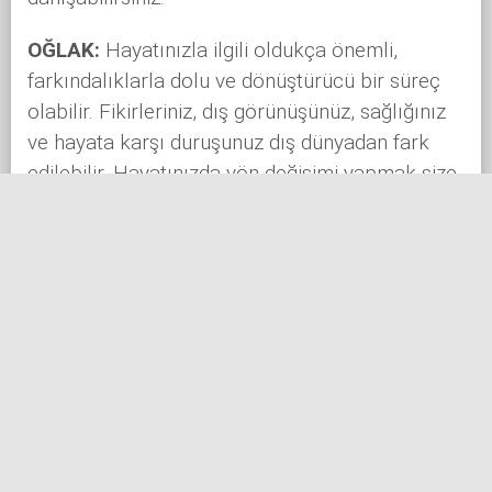
OĞLAK:
Hayatınızla ilgili oldukça önemli,
farkındalıklarla dolu ve dönüştürücü bir süreç
olabilir. Fikirleriniz, dış görünüşünüz, sağlığınız
ve hayata karşı duruşunuz dış dünyadan fark
edilebilir. Hayatınızda yön değişimi yapmak size
şans getirebilir. Gerçekten hayattan ne
istediğinizi sorgulatan insanlar çıkabilir
karşınıza. Sahnede kendinizi göstermek ve
liderlik göstermek için iyi bir zaman. İlişkilerde
sınırları aşmadan ilerlemeniz gerekebilir. Doğum
haritanız üzerinden aldığınız kişisel astrolojik
etkileri
buraya tıklayarak
bize danışabilirsiniz.
KOVA:
Yaşayacağınız değişimler görünenden
çok görünmeyen boyutta olabilir dolunayla.