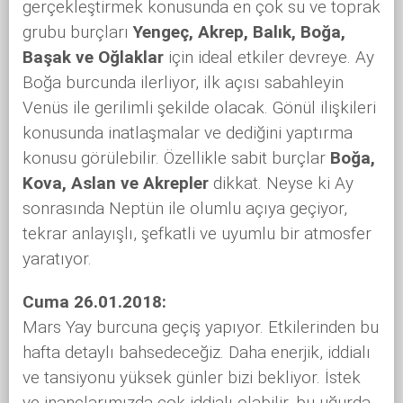
gerçekleştirmek konusunda en çok su ve toprak
grubu burçları
Yengeç, Akrep, Balık, Boğa,
Başak ve Oğlaklar
için ideal etkiler devreye. Ay
Boğa burcunda ilerliyor, ilk açısı sabahleyin
Venüs ile gerilimli şekilde olacak. Gönül ilişkileri
konusunda inatlaşmalar ve dediğini yaptırma
konusu görülebilir. Özellikle sabit burçlar
Boğa,
Kova, Aslan ve Akrepler
dikkat. Neyse ki Ay
sonrasında Neptün ile olumlu açıya geçiyor,
tekrar anlayışlı, şefkatli ve uyumlu bir atmosfer
yaratıyor.
Cuma 26.01.2018:
Mars Yay burcuna geçiş yapıyor. Etkilerinden bu
hafta detaylı bahsedeceğiz. Daha enerjik, iddialı
ve tansiyonu yüksek günler bizi bekliyor. İstek
ve inançlarımızda çok iddialı olabilir, bu uğurda