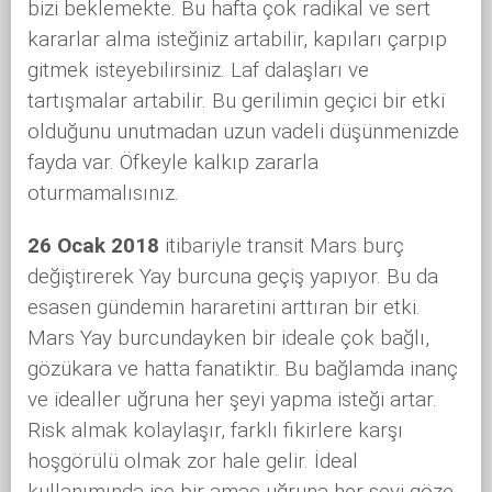
bizi beklemekte. Bu hafta çok radikal ve sert
kararlar alma isteğiniz artabilir, kapıları çarpıp
gitmek isteyebilirsiniz. Laf dalaşları ve
tartışmalar artabilir. Bu gerilimin geçici bir etki
olduğunu unutmadan uzun vadeli düşünmenizde
fayda var. Öfkeyle kalkıp zararla
oturmamalısınız.
26 Ocak 2018
itibariyle transit Mars burç
değiştirerek Yay burcuna geçiş yapıyor. Bu da
esasen gündemin hararetini arttıran bir etki.
Mars Yay burcundayken bir ideale çok bağlı,
gözükara ve hatta fanatiktir. Bu bağlamda inanç
ve idealler uğruna her şeyi yapma isteği artar.
Risk almak kolaylaşır, farklı fikirlere karşı
hoşgörülü olmak zor hale gelir. İdeal
kullanımında ise bir amaç uğruna her şeyi göze