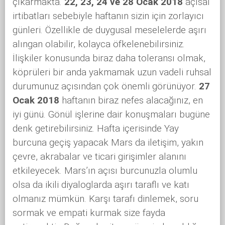
çıkarmakta.
22, 23, 24 ve 28 Ocak 2018
açısal
irtibatları sebebiyle haftanın sizin için zorlayıcı
günleri. Özellikle de duygusal meselelerde aşırı
alıngan olabilir, kolayca öfkelenebilirsiniz.
İlişkiler konusunda biraz daha toleransı olmak,
köprüleri bir anda yakmamak uzun vadeli ruhsal
durumunuz açısından çok önemli görünüyor.
27
Ocak 2018
haftanın biraz nefes alacağınız, en
iyi günü. Gönül işlerine dair konuşmaları bugüne
denk getirebilirsiniz. Hafta içerisinde Yay
burcuna geçiş yapacak Mars da iletişim, yakın
çevre, akrabalar ve ticari girişimler alanını
etkileyecek. Mars’ın açısı burcunuzla olumlu
olsa da ikili diyaloglarda aşırı taraflı ve katı
olmanız mümkün. Karşı tarafı dinlemek, soru
sormak ve empati kurmak size fayda