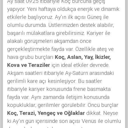
Ay saat 09:25 itibariyle Koç burcuna geçiş
yapıyor. Yeni haftaya oldukça enerjik ve dinamik
etkilerle başlıyoruz. Ay’ın ilk açısı Güneş ile
olumlu durumda. Üstlerinizden destek alabilir,
başarılı mülakatlara girebilirsiniz. Kariyer ile
alakalı görüşmeleri akşamdan önce
gerçekleştirmekte fayda var. Özellikle ateş ve
hava grubu burçları
Koç, Aslan, Yay, İkizler,
Kova ve Teraziler
için ideal etkiler devrede.
Akşam saatleri itibariyle Ay-Satürn arasındaki
gerilimli kare açı kesinleşiyor. Bu saatler
itibariyle kariyer konusunda frene basmakta
fayda var. Aynı zamanda iletişim konusunda
kopukluklar, gerilimler görülebilir. Öncü burçlar
Koç, Terazi, Yengeç ve Oğlaklar
dikkat. Neyse
ki Ay’ın gün içerisinde son açısı Venüs ile olumlu