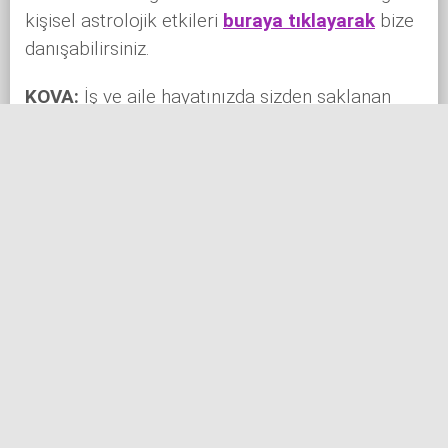
kişisel astrolojik etkileri
buraya tıklayarak
bize
danışabilirsiniz.
KOVA:
İş ve aile hayatınızda sizden saklanan
gizli saklı ilişkiler bu dönemde ortaya çıkabilir.
Parasal kayıplar yaşayabilir, kendi işinizi kurmak
isteyebilir, bu sebeple toplum önünde yüksek
masraflardan çekinmeyebilirsiniz. Akışta
kalmanız ruh ve beden sağlığınıza daha iyi
gelebilir. İyi ve samimi duygularla ilerleyen bir
beraberliğiniz varsa eğer evlilikle taçlanabilir.
Kariyerinizde ortaklık yoluyla ilerleyebileceğiniz
yeni teklifler alabilirsiniz. Doğum haritanız
üzerinden aldığınız kişisel astrolojik etkileri
buraya tıklayarak
bize danışabilirsiniz.