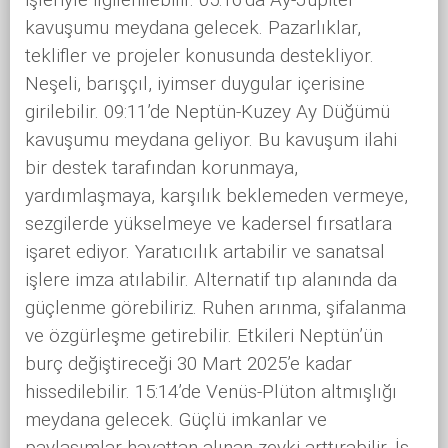
kavuşumu meydana gelecek. Pazarlıklar,
teklifler ve projeler konusunda destekliyor.
Neşeli, barışçıl, iyimser duygular içerisine
girilebilir. 09:11’de Neptün-Kuzey Ay Düğümü
kavuşumu meydana geliyor. Bu kavuşum ilahi
bir destek tarafından korunmaya,
yardımlaşmaya, karşılık beklemeden vermeye,
sezgilerde yükselmeye ve kadersel fırsatlara
işaret ediyor. Yaratıcılık artabilir ve sanatsal
işlere imza atılabilir. Alternatif tıp alanında da
güçlenme görebiliriz. Ruhen arınma, şifalanma
ve özgürleşme getirebilir. Etkileri Neptün’ün
burç değiştireceği 30 Mart 2025’e kadar
hissedilebilir. 15:14’de Venüs-Plüton altmışlığı
meydana gelecek. Güçlü imkanlar ve
paylaşımlar hayattan alınan zevki arttırabilir. İş