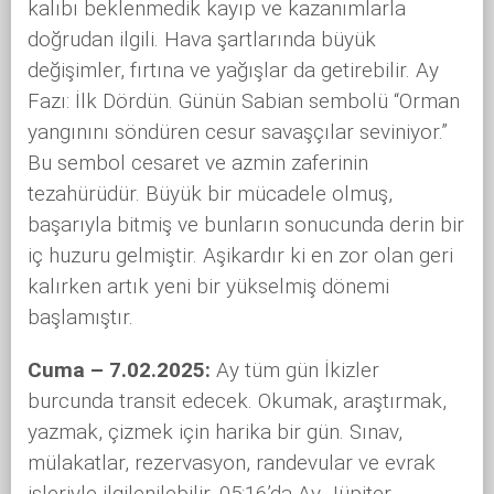
kalıbı beklenmedik kayıp ve kazanımlarla
doğrudan ilgili. Hava şartlarında büyük
değişimler, fırtına ve yağışlar da getirebilir. Ay
Fazı: İlk Dördün. Günün Sabian sembolü “Orman
yangınını söndüren cesur savaşçılar seviniyor.”
Bu sembol cesaret ve azmin zaferinin
tezahürüdür. Büyük bir mücadele olmuş,
başarıyla bitmiş ve bunların sonucunda derin bir
iç huzuru gelmiştir. Aşikardır ki en zor olan geri
kalırken artık yeni bir yükselmiş dönemi
başlamıştır.
Cuma – 7.02.2025:
Ay tüm gün İkizler
burcunda transit edecek. Okumak, araştırmak,
yazmak, çizmek için harika bir gün. Sınav,
mülakatlar, rezervasyon, randevular ve evrak
işleriyle ilgilenilebilir. 05:16’da Ay-Jüpiter