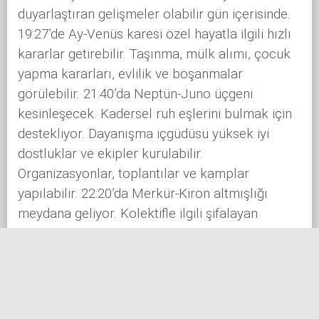
duyarlaştıran gelişmeler olabilir gün içerisinde.
19:27’de Ay-Venüs karesi özel hayatla ilgili hızlı
kararlar getirebilir. Taşınma, mülk alımı, çocuk
yapma kararları, evlilik ve boşanmalar
görülebilir. 21:40’da Neptün-Juno üçgeni
kesinleşecek. Kadersel ruh eşlerini bulmak için
destekliyor. Dayanışma içgüdüsü yüksek iyi
dostluklar ve ekipler kurulabilir.
Organizasyonlar, toplantılar ve kamplar
yapılabilir. 22:20’da Merkür-Kiron altmışlığı
meydana geliyor. Kolektifle ilgili şifalayan
haberler getirebilir. Topluluklar arasında buzlar
eriyebilir. Ay Fazı: İlk Dördün. Günün Sabian
sembolü “Hayal kırıklığı uğramış terk edilen bir
kadın.” Bu sembol aynı zamanda bir gün sonra
gerçekleşecek yeniayın da sembolü. Büyük