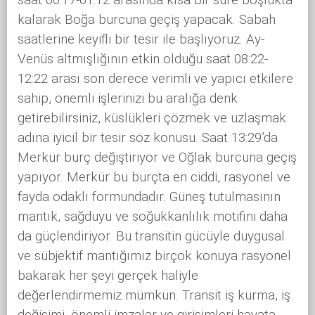
kalarak Boğa burcuna geçiş yapacak. Sabah
saatlerine keyifli bir tesir ile başlıyoruz. Ay-
Venüs altmışlığının etkin olduğu saat 08:22-
12:22 arası son derece verimli ve yapıcı etkilere
sahip, önemli işlerinizi bu aralığa denk
getirebilirsiniz, küslükleri çözmek ve uzlaşmak
adına iyicil bir tesir söz konusu. Saat 13:29’da
Merkür burç değiştiriyor ve Oğlak burcuna geçiş
yapıyor. Merkür bu burçta en ciddi, rasyonel ve
fayda odaklı formundadır. Güneş tutulmasının
mantık, sağduyu ve soğukkanlılık motifini daha
da güçlendiriyor. Bu transitin gücüyle duygusal
ve sübjektif mantığımız birçok konuya rasyonel
bakarak her şeyi gerçek haliyle
değerlendirmemiz mümkün. Transit iş kurma, iş
değişimi, önemli imzalar ve girişimleri hayata