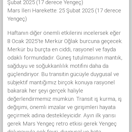
Şubat 2025 (17 derece Yengeç)
Mars İleri Harekette: 25 Şubat 2025 (17 derece
Yengeç)
Haftanın diğer önemli etkilerini incelersek eğer
8 Ocak 2025’te Merkür Oğlak burcuna geçecek.
Merkür bu burçta en ciddi, rasyonel ve fayda
odaklı formundadır. Güneş tutulmasının mantık,
sağduyu ve soğukkanlılık motifini daha da
güçlendiriyor. Bu transitin gücüyle duygusal ve
sübjektif mantığımız birçok konuya rasyonel
bakarak her şeyi gerçek haliyle
değerlendirmemiz mümkün. Transit iş kurma, iş
değişimi, önemli imzalar ve girişimleri hayata
geçirmek adına destekleyicidir. Ayın ilk yarısı
gerek Mars Yengeç retro etkisi gerek Yengeç
dolunayıyla çok fevri, duygusal ve hata