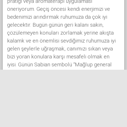
pratiği veya aromaterapi uygulaması
öneriyorum. Geçiş öncesi kendi enerjimizi ve
bedenimizi arındırmak ruhumuza da çok iyi
gelecektir. Bugün günün geri kalanı sakin,
çözülemeyen konuları zorlamak yerine akışta
kalamk ve en önemlisi sevdiğimiz ruhumuza iyi
gelen şeylerle uğraşmak, canımızı sıkan veya
bizi yoran konulara karşı mesafeli olmak en
iyisi. Günün Sabian sembolü “Mağlup general
asilce kılıcını teslim ediyor.” Kazanmak gibi
kaybetmek de hayatın bir parçasıdır. Önemli
olan yenilgi kavramına saplanmak değil yapılan
hataları bulmak, analiz etmek ve tekrar
etmemektir. Hatalardan öğrenilen kazanımlar
bir gün en büyük zaferleri getirebilir. Ay Fazı:
Büyüyen Ay.