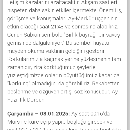
iletişim kazalarını azaltacaktır. Akşam saatleri
nispeten daha sakin etkiler içermekte. Önemli iş,
görüşme ve konuşmaları Ay-Merkür üçgeninin
etkin olacağı saat 21:48 ve sonrasına alabiliriz.
Günün Sabian sembolü “Birlik bayrağı bir savaş
gemisinde dalgalanıyor.” Bu sembol hayata
meydan okuma vaktinin geldiğini gösterir.
Korkularımızla kaçmak yerine yüzleşmenin tam
zamanıdır, zira korktuğumuz şeylerle
yüzleştiğimizde onların büyüttüğümüz kadar da
“korkunç” olmadığını da görebiliriz. Rekabetten
beslenme ve özgüven artışı söz konusudur. Ay
Fazı: İlk Dördün.
Çarşamba – 08.01.2025:
Ay saat 00:16’da
Mars ile kare açıp yapıp boşluğa girecek ve
saat 00:17-01:12 arasında kısa bir süre boşlukta