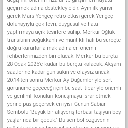
geçirmek adına destekleyicidir. Ayın ilk yarısı
gerek Mars Yengeç retro etkisi gerek Yengeç
dolunayıyla çok fevri, duygusal ve hata
yaptırmaya açık tesirlere sahip. Merkür Oğlak
transitinin soğukkanlı ve mantıklı hali bu süreçte
doğru kararlar almak adına en önemli
rehberlerimizden biri olacak. Merkür bu burçta
28 Ocak 2025’e kadar bu burçta kalacak. Akşam
saatlerine kadar gün sakin ve olaysız ancak
20:14’ten sonra Merkür Ay Düğümleriyle sert
görünüme geçeceği için bu saat itibariyle önemli
ve gerilimli konuları konuşmaya ısrar etmek
yerine pas geçersek en iyisi. Günün Sabian
Sembolü “Büyük bir alışveriş torbası taşıyan beş
yaşlarında bir çocuk.” Bu sembol özgüvenin
sağlıklı artışı ve bireysel sınırlarımızı aşmamıza