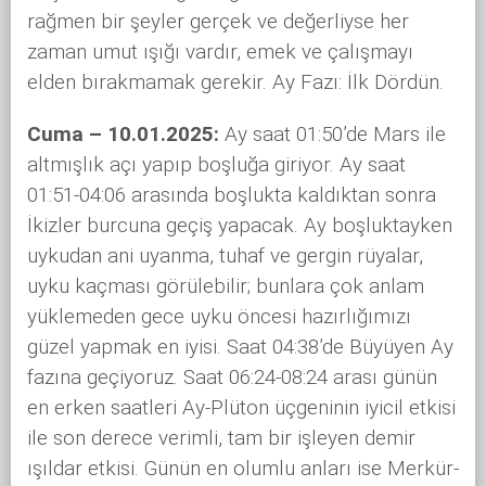
rağmen bir şeyler gerçek ve değerliyse her
zaman umut ışığı vardır, emek ve çalışmayı
elden bırakmamak gerekir. Ay Fazı: İlk Dördün.
Cuma – 10.01.2025:
Ay saat 01:50’de Mars ile
altmışlık açı yapıp boşluğa giriyor. Ay saat
01:51-04:06 arasında boşlukta kaldıktan sonra
İkizler burcuna geçiş yapacak. Ay boşluktayken
uykudan ani uyanma, tuhaf ve gergin rüyalar,
uyku kaçması görülebilir; bunlara çok anlam
yüklemeden gece uyku öncesi hazırlığımızı
güzel yapmak en iyisi. Saat 04:38’de Büyüyen Ay
fazına geçiyoruz. Saat 06:24-08:24 arası günün
en erken saatleri Ay-Plüton üçgeninin iyicil etkisi
ile son derece verimli, tam bir işleyen demir
ışıldar etkisi. Günün en olumlu anları ise Merkür-