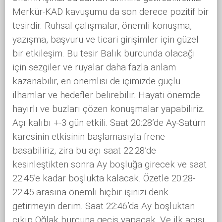
Merkür-KAD kavuşumu da son derece pozitif bir
tesirdir. Ruhsal çalışmalar, önemli konuşma,
yazışma, başvuru ve ticari girişimler için güzel
bir etkileşim. Bu tesir Balık burcunda olacağı
için sezgiler ve rüyalar daha fazla anlam
kazanabilir, en önemlisi de içimizde güçlü
ilhamlar ve hedefler belirebilir. Hayati önemde
hayırlı ve buzları çözen konuşmalar yapabiliriz.
Açı kalıbı +-3 gün etkili. Saat 20:28’de Ay-Satürn
karesinin etkisinin başlamasıyla frene
basabiliriz, zira bu açı saat 22:28’de
kesinleştikten sonra Ay boşluğa girecek ve saat
22:45’e kadar boşlukta kalacak. Özetle 20:28-
22:45 arasına önemli hiçbir işinizi denk
getirmeyin derim. Saat 22:46’da Ay boşluktan
çıkıp Oğlak burcuna geçiş yapacak. Ve ilk açısı