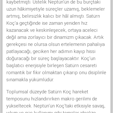
kaybetmişti. Üstelik Neptün’ün de bu burçtaki
uzun hâkimiyetiyle süreçler uzamış, beklemeler
artmış, belirsizlik kalıcı bir hâl almıştı. Satürn
Koç’a geçtiğinde ise zaman yeniden hız
kazanacak ve keskinleşecek, ortaya aceleci
değil ama zorlayıcı bir dinamizm çıkacak. Artık
gerekçesi ne olursa olsun ertelemenin pahalıya
patlayacağı, geciken her adımın kayıp hissi
doğuracağı bir süreç başlayacaktır. Koç’un
başlatıcı enerjisiyle birleşen Satürn cesareti
romantik bir fikir olmaktan çıkarıp onu disiplinle
sınamakla yükümlüdür.
Toplumsal düzeyde Satürn Koç hareket
temposunu hızlandırırken makro gerilimi de
yükseltecek. Neptün’ün Koç’taki etkisiyle savaş,
yıkım ve güç kullanımı gibi temalar idealize