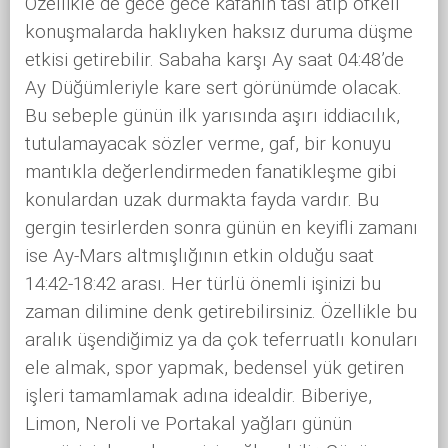
Özellikle de gece gece kafanın tası atıp öfkeli
konuşmalarda haklıyken haksız duruma düşme
etkisi getirebilir. Sabaha karşı Ay saat 04:48’de
Ay Düğümleriyle kare sert görünümde olacak.
Bu sebeple günün ilk yarısında aşırı iddiacılık,
tutulamayacak sözler verme, gaf, bir konuyu
mantıkla değerlendirmeden fanatikleşme gibi
konulardan uzak durmakta fayda vardır. Bu
gergin tesirlerden sonra günün en keyifli zamanı
ise Ay-Mars altmışlığının etkin olduğu saat
14:42-18:42 arası. Her türlü önemli işinizi bu
zaman dilimine denk getirebilirsiniz. Özellikle bu
aralık üşendiğimiz ya da çok teferruatlı konuları
ele almak, spor yapmak, bedensel yük getiren
işleri tamamlamak adına idealdir. Biberiye,
Limon, Neroli ve Portakal yağları günün