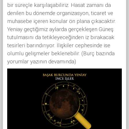
bir süreçle karşılaşabiliriz. Hasat zamanı da
denilen bu dönemde organizasyon, ticaret ve
muhasebe içeren konular ön plana çıkacaktır.
Yeniay geçtiğimiz aylarda gerçekleşen Güneş
tutulmasını da tetikleyeceğinden iz bırakacak
tesirleri barındırıyor. İlişkiler cephesinde ise
olumlu gelişmeler beklenebilir. (Burç bazında
yorumlar yazının devamında)