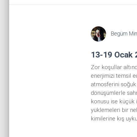
Begüm Min
13-19 Ocak 2
Zor koşullar altın
enerjimizi temsil 
atmosferini soğuk
dönüşümlerle sahn
konusu ise küçük i
yüklemeleri bir ne
kimilerine kış uyk