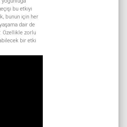
a yoğunluğa
çişi bu etkiyi
, bunun için her
 yaşama dair de
 Özellikle zorlu
bilecek bir etki