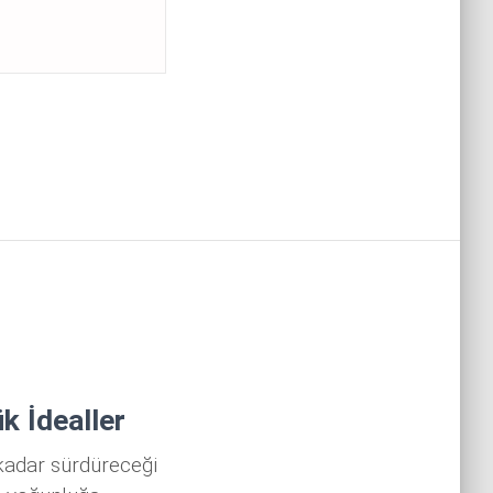
k İdealler
kadar sürdüreceği