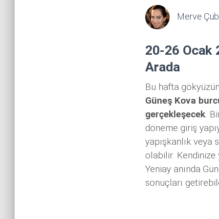
Merve Çub
20-26 Ocak 2
Arada
Bu hafta gökyüzün
Güneş Kova burcu
gerçekleşecek
. B
döneme giriş yapıy
yapışkanlık veya s
olabilir. Kendiniz
Yeniay anında Güne
sonuçları getirebi