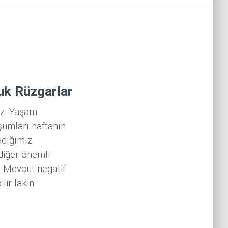
uk Rüzgarlar
ruz. Yaşam
şumları haftanın
adığımız
diğer önemli
. Mevcut negatif
lir lakin