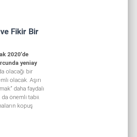
e Fikir Bir
ak 2020’de
rcunda yeniay
da olacağı bir
mli olacak. Aşırı
ırmak” daha faydalı
da önemli tabii.
amaların kopuş