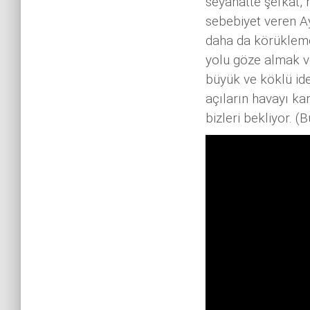
seyahatte şefkat,
sebebiyet veren Ay
daha da körükleme
yolu göze almak ve
büyük ve köklü ide
açıların havayı ka
bizleri bekliyor. 