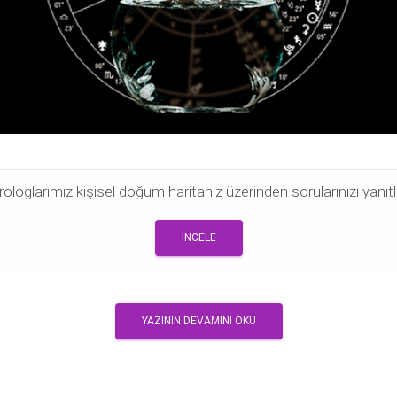
rologlarımız kişisel doğum haritanız üzerinden sorularınızı yanıtlı
İNCELE
YAZININ DEVAMINI OKU