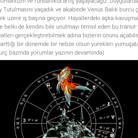
 romantizm ve ruhsallıkta artış yaşayacağız. Duygulard
 Tutulmasını yaşadık ve akabinde Venüs Balık burcu ge
k üzere iş başına geçiyor. Hayallerdeki aşka kavuşmak
 belki de kendini bile unutmayı temsil eden bu transit
alleri gerçekleştirebilmek adına bizlerin önünü açabilir.
rarttığı bir dönemde bir nebze olsun yürekleri yumuşata
(Burç bazında yorumlar yazının devamında)